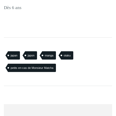
Dès 6 ans
japan
japon
manga
otaku
petits en-cas de Monsieur Matcha