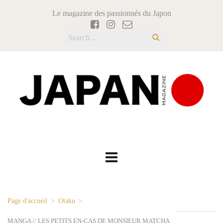
Le magazine des passionnés du Japon
Page d'accueil
>
Otaku
>
MANGA // LES PETITS EN-CAS DE MONSIEUR MATCHA