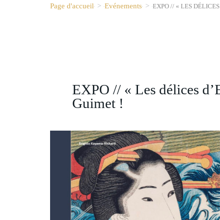
Page d'accueil
>
Evénements
>
EXPO // « LES DÉLICE
EXPO // « Les délices d’
Guimet !