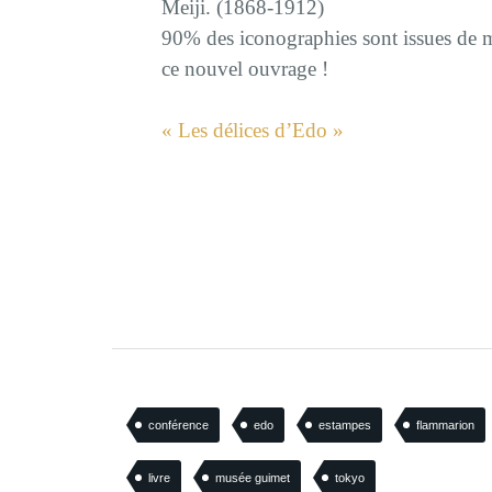
Meiji. (1868-1912)
90% des iconographies sont issues de mu
ce nouvel ouvrage !
« Les délices d’Edo »
Arnaud
conférence
edo
estampes
flammarion
livre
musée guimet
tokyo