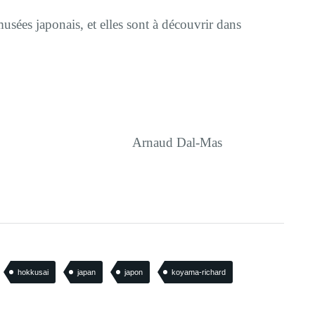
sées japonais, et elles sont à découvrir dans
 Dal-Mas
hokkusai
japan
japon
koyama-richard