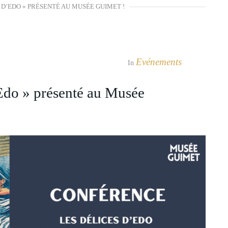
S D’EDO » PRÉSENTÉ AU MUSÉE GUIMET !
Evénements
In
Edo » présenté au Musée