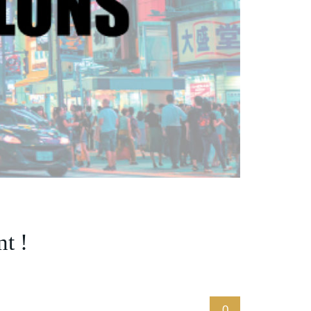
t !
0