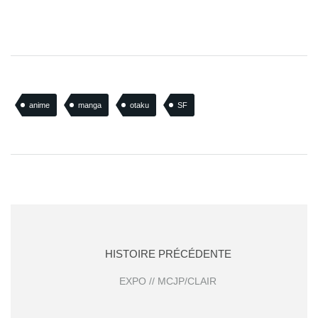
anime
manga
otaku
SF
HISTOIRE PRÉCÉDENTE
EXPO // MCJP/CLAIR