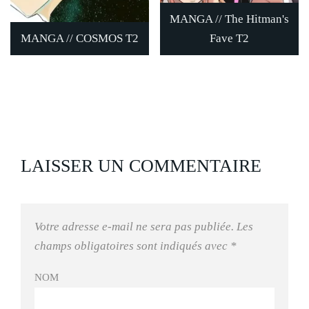
MANGA // The Hitman's
MANGA // COSMOS T2
Fave T2
LAISSER UN COMMENTAIRE
Votre adresse e-mail ne sera pas publiée.
Les
champs obligatoires sont indiqués avec
*
NOM