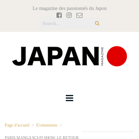
Le magazine des passionnés du Japon
Page d'accueil
>
Evénements
>
PARIS MANGA SCI-FI SHOW, LE RETOUR