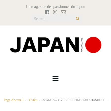
Le magazine des passionnés du Japon
Page d'accueil
>
Otaku
>
MANGA // OVERSLEEPING TAKAHASHI T1