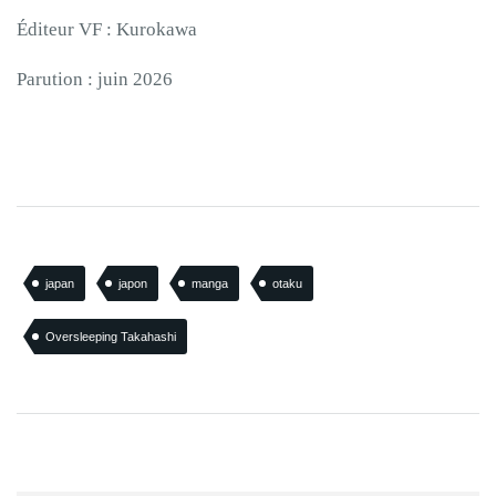
Éditeur VF : Kurokawa
Parution : juin 2026
japan
japon
manga
otaku
Oversleeping Takahashi