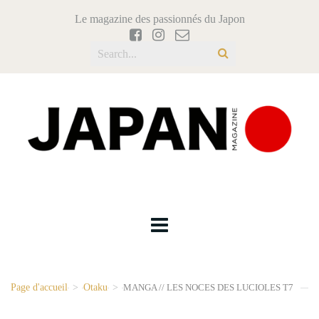
Le magazine des passionnés du Japon
Page d'accueil
>
Otaku
>
MANGA // LES NOCES DES LUCIOLES T7