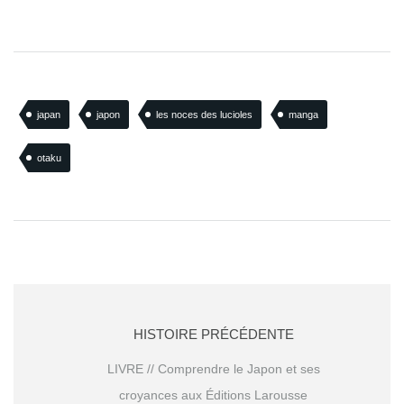
japan
japon
les noces des lucioles
manga
otaku
HISTOIRE PRÉCÉDENTE
LIVRE // Comprendre le Japon et ses
croyances aux Éditions Larousse