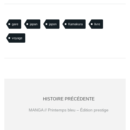
gare
japan
japon
Kamakura
livre
voyage
HISTOIRE PRÉCÉDENTE
MANGA // Printemps bleu – Édition prestige