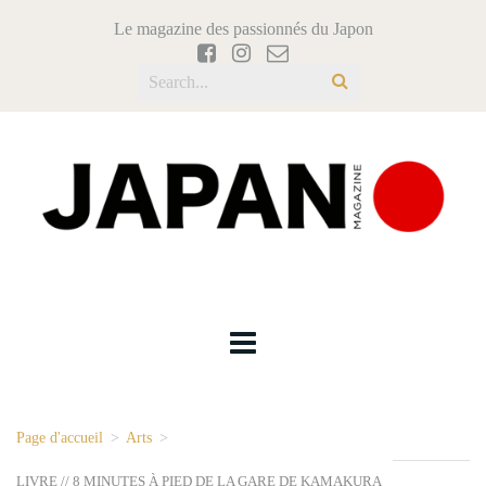
Le magazine des passionnés du Japon
Page d'accueil
>
Arts
>
LIVRE // 8 MINUTES À PIED DE LA GARE DE KAMAKURA