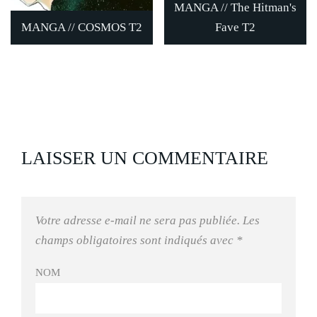
MANGA // The Hitman's
MANGA // COSMOS T2
Fave T2
LAISSER UN COMMENTAIRE
Votre adresse e-mail ne sera pas publiée.
Les
champs obligatoires sont indiqués avec
*
NOM