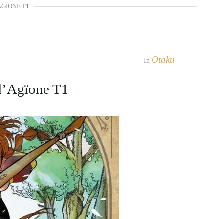
AGÏONE T1
Otaku
In
d’Agïone T1