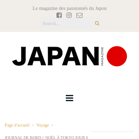
Le magazine des passionnés du Japon
Page d'accueil
>
Voyage
>
JOURNAL DE BORD // NOËL À TOKYO JOUR 6