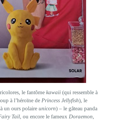
ricolores, le fantôme
kawaii
(qui ressemble à
coup à l’héroïne de
Princess Jellyfish
), le
 à un ours polaire
unicorn
) – le gâteau panda
Fairy Tail
, ou encore le fameux
Doraemon
,