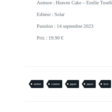
Auteure : Heaven Cake – Emilie Tosell
Editeur : Solar
Parution : 14 septembre 2023
Prix : 19.90 €
anime
cuisine
japan
japon
livre