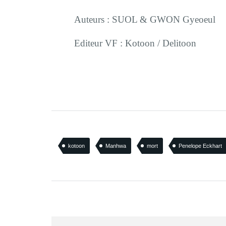
Auteurs : SUOL & GWON Gyeoeul
Editeur VF : Kotoon / Delitoon
kotoon
Manhwa
mort
Penelope Eckhart