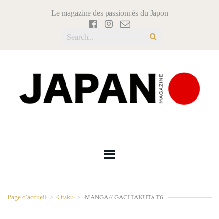
Le magazine des passionnés du Japon
Page d'accueil
>
Otaku
>
MANGA // GACHIAKUTA T6