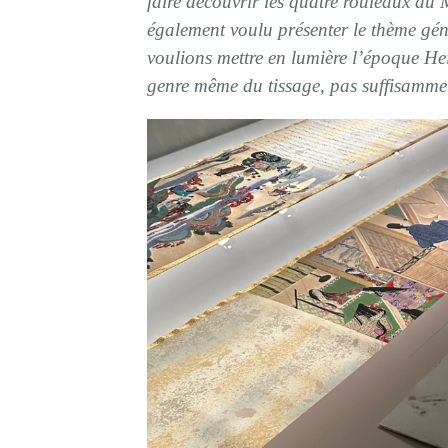
faire découvrir les quatre rouleaux du
également voulu présenter le thème gé
voulions mettre en lumière l’époque Heia
genre même du tissage, pas suffisammen