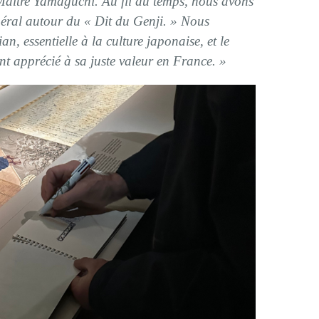
 Maître Yamaguchi. Au fil du temps, nous avons
néral autour du « Dit du Genji. » Nous
n, essentielle à la culture japonaise, et le
t apprécié à sa juste valeur en France. »