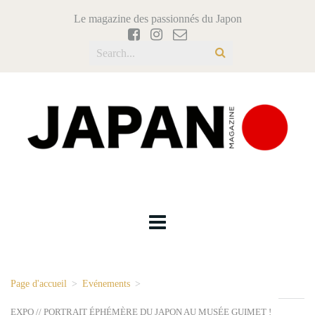
Le magazine des passionnés du Japon
Page d'accueil
>
Evénements
>
EXPO // PORTRAIT ÉPHÉMÈRE DU JAPON AU MUSÉE GUIMET !