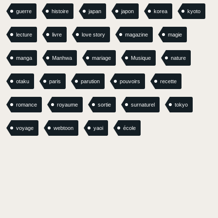
guerre
histoire
japan
japon
korea
kyoto
lecture
livre
love story
magazine
magie
manga
Manhwa
mariage
Musique
nature
otaku
paris
parution
pouvoirs
recette
romance
royaume
sortie
surnaturel
tokyo
voyage
webtoon
yaoi
école