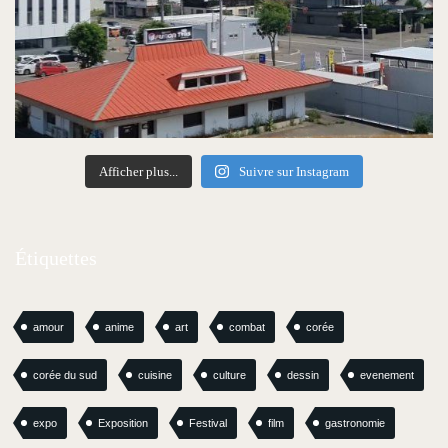
Afficher plus...
Suivre sur Instagram
Étiquettes
amour
anime
art
combat
corée
corée du sud
cuisine
culture
dessin
evenement
expo
Exposition
Festival
film
gastronomie