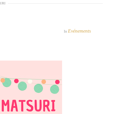
URI
Evénements
In