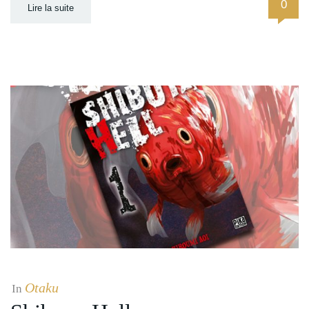
0
Lire la suite
Otaku
In