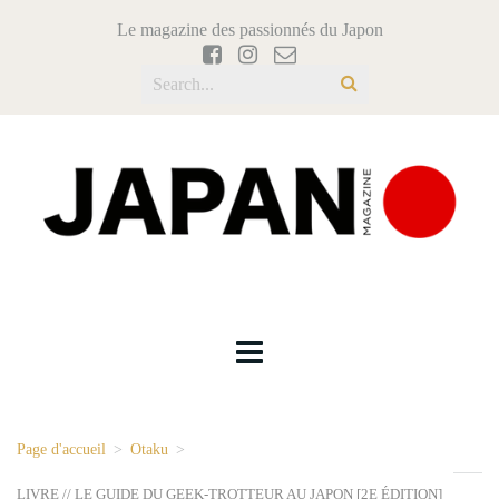
Le magazine des passionnés du Japon
Page d'accueil
>
Otaku
>
LIVRE // LE GUIDE DU GEEK-TROTTEUR AU JAPON [2E ÉDITION]