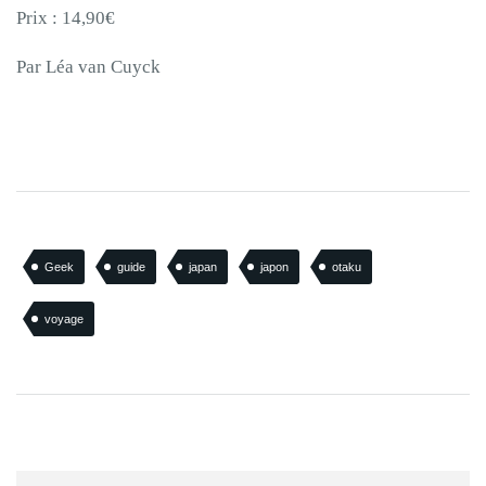
Prix : 14,90€
Par Léa van Cuyck
Geek
guide
japan
japon
otaku
voyage