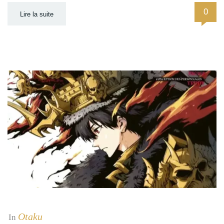
0
Lire la suite
Otaku
In