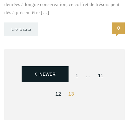
denrées à longue conservation, ce coffret de trésors peut
dès à présent être […]
0
Lire la suite
NEWER
1
…
11
12
13