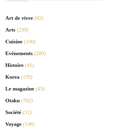
CATÉGORIES
Art de vivre
(82)
Arts
(239)
Cuisine
(100)
Evénements
(200)
Histoire
(41)
Korea
(159)
Le magazine
(43)
Otaku
(702)
Société
(31)
Voyage
(148)