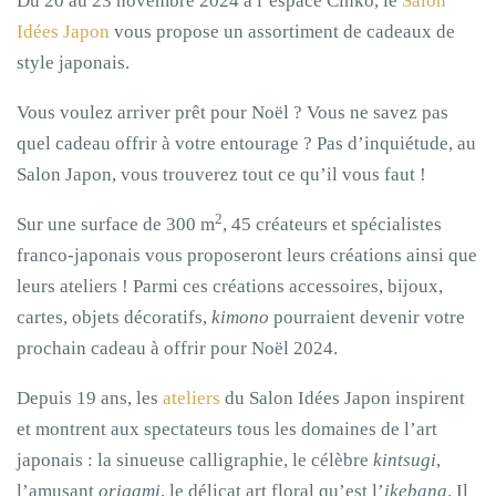
Du 20 au 23 novembre 2024 à l’espace Cinko, le
Salon
Idées Japon
vous propose un assortiment de cadeaux de
style japonais.
Vous voulez arriver prêt pour Noël ? Vous ne savez pas
quel cadeau offrir à votre entourage ? Pas d’inquiétude, au
Salon Japon, vous trouverez tout ce qu’il vous faut !
2
Sur une surface de 300 m
, 45 créateurs et spécialistes
franco-japonais vous proposeront leurs créations ainsi que
leurs ateliers ! Parmi ces créations accessoires, bijoux,
cartes, objets décoratifs,
kimono
pourraient devenir votre
prochain cadeau à offrir pour Noël 2024.
Depuis 19 ans, les
ateliers
du Salon Idées Japon inspirent
et montrent aux spectateurs tous les domaines de l’art
japonais : la sinueuse calligraphie, le célèbre
kintsugi
,
l’amusant
origami
, le délicat art floral qu’est l’
ikebana
. Il