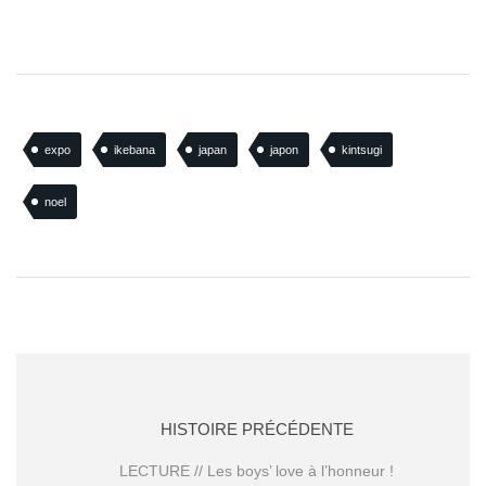
expo
ikebana
japan
japon
kintsugi
noel
HISTOIRE PRÉCÉDENTE
LECTURE // Les boys’ love à l’honneur !