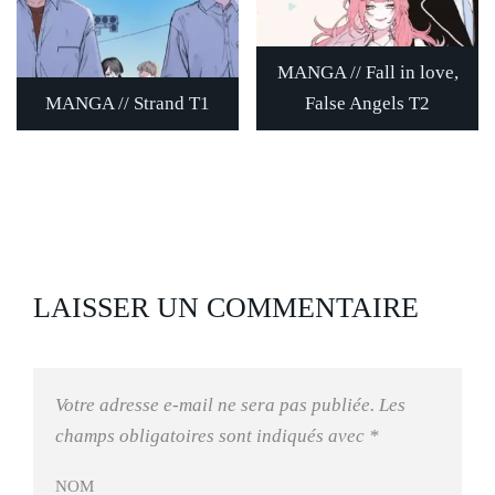
MANGA // Fall in love,
MANGA // Strand T1
False Angels T2
LAISSER UN COMMENTAIRE
Votre adresse e-mail ne sera pas publiée.
Les
champs obligatoires sont indiqués avec
*
NOM