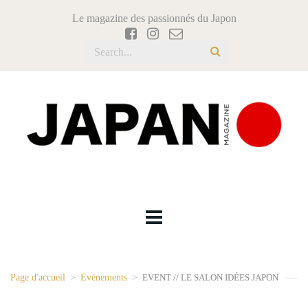
Le magazine des passionnés du Japon
Page d'accueil
>
Evénements
>
EVENT // LE SALON IDÉES JAPON