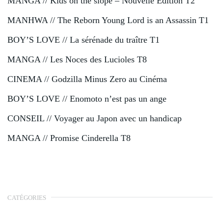
MANGA // Kids on the slope – Nouvelle Édition T2
MANHWA // The Reborn Young Lord is an Assassin T1
BOY’S LOVE // La sérénade du traître T1
MANGA // Les Noces des Lucioles T8
CINEMA // Godzilla Minus Zero au Cinéma
BOY’S LOVE // Enomoto n’est pas un ange
CONSEIL // Voyager au Japon avec un handicap
MANGA // Promise Cinderella T8
CATÉGORIES