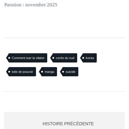
Parution : novembre 2025
Comment tuer la vilaine
corée du sud
korea
lutte de pouvoir
manga
suicide
HISTOIRE PRÉCÉDENTE