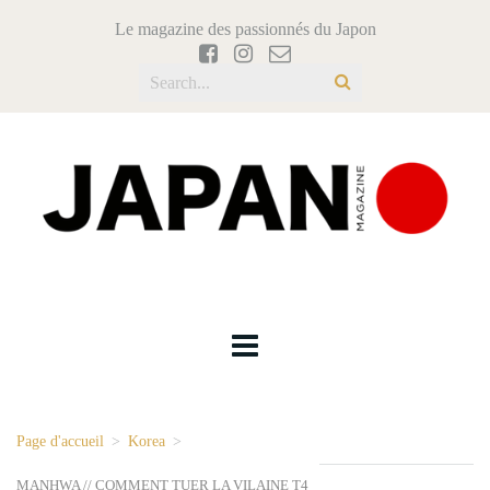
Le magazine des passionnés du Japon
Page d'accueil
>
Korea
>
MANHWA // COMMENT TUER LA VILAINE T4