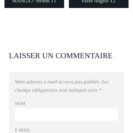
MANGA // Strand T1
False Angels T2
LAISSER UN COMMENTAIRE
Votre adresse e-mail ne sera pas publiée.
Les
champs obligatoires sont indiqués avec
*
NOM
E-MAIL