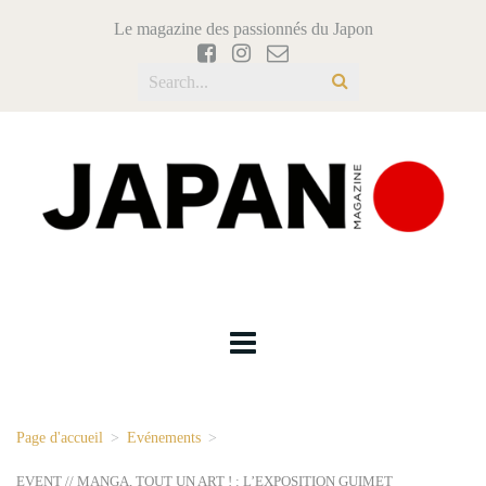
Le magazine des passionnés du Japon
Page d'accueil
>
Evénements
>
EVENT // MANGA, TOUT UN ART ! : L’EXPOSITION GUIMET