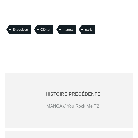
Exposition
Glénat
manga
paris
HISTOIRE PRÉCÉDENTE
MANGA // You Rock Me T2