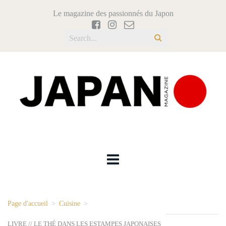
Le magazine des passionnés du Japon
Page d'accueil
>
Cuisine
>
LIVRE // LE THÉ DANS LES ESTAMPES JAPONAISES