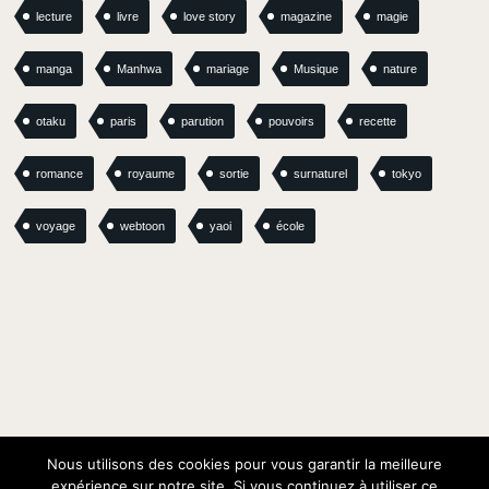
lecture
livre
love story
magazine
magie
manga
Manhwa
mariage
Musique
nature
otaku
paris
parution
pouvoirs
recette
romance
royaume
sortie
surnaturel
tokyo
voyage
webtoon
yaoi
école
Nous utilisons des cookies pour vous garantir la meilleure
expérience sur notre site. Si vous continuez à utiliser ce