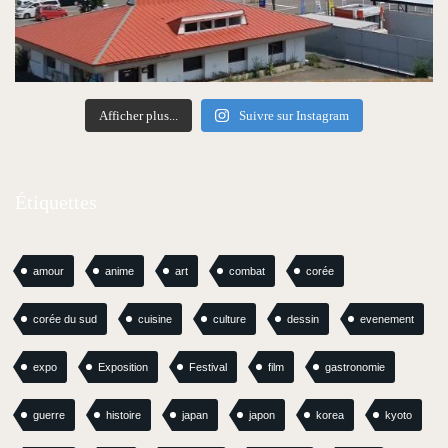
Afficher plus...
Suivre sur Instagram
Étiquettes
amour
anime
art
combat
corée
corée du sud
cuisine
culture
dessin
evenement
expo
Exposition
Festival
film
gastronomie
guerre
histoire
japan
japon
korea
kyoto