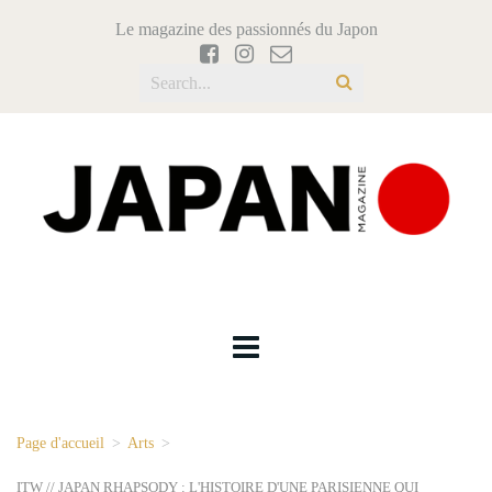
Le magazine des passionnés du Japon
Page d'accueil
>
Arts
>
ITW // JAPAN RHAPSODY : L'HISTOIRE D'UNE PARISIENNE QUI