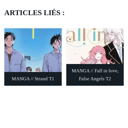
ARTICLES LIÉS :
MANGA // Fall in love,
MANGA // Strand T1
False Angels T2