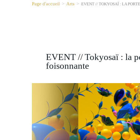
Page d'accueil
>
Arts
>
EVENT // TOKYOSAÏ : LA POR
EVENT // Tokyosaï : la p
foisonnante