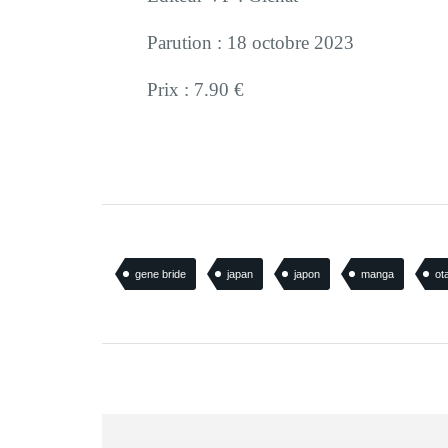
Parution : 18 octobre 2023
Prix : 7.90 €
gene bride
japan
japon
manga
ot