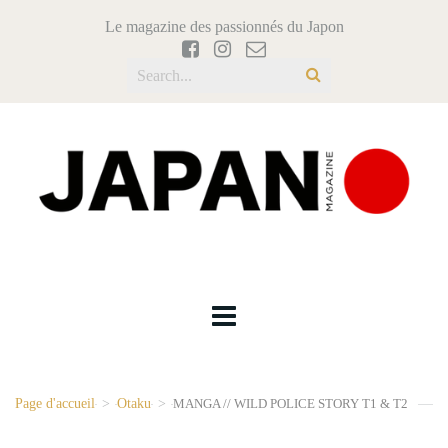
Le magazine des passionnés du Japon
Page d'accueil
>
Otaku
>
MANGA // WILD POLICE STORY T1 & T2