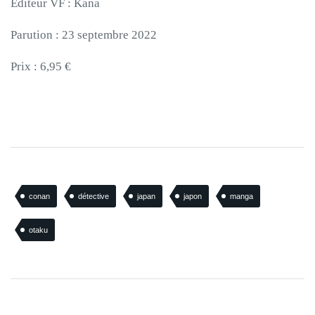
Éditeur VF : Kana
Parution : 23 septembre 2022
Prix : 6,95 €
conan
détective
japan
japon
manga
otaku