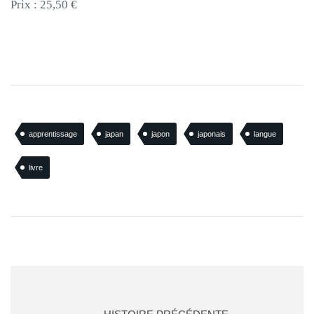
Prix : 25,50 €
apprentissage
japan
japon
japonais
langue
livre