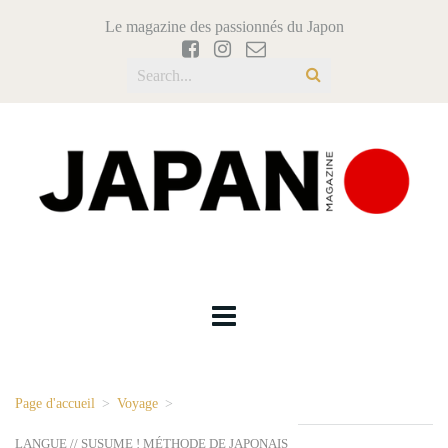
Le magazine des passionnés du Japon
Page d'accueil
>
Voyage
>
LANGUE // SUSUME ! MÉTHODE DE JAPONAIS