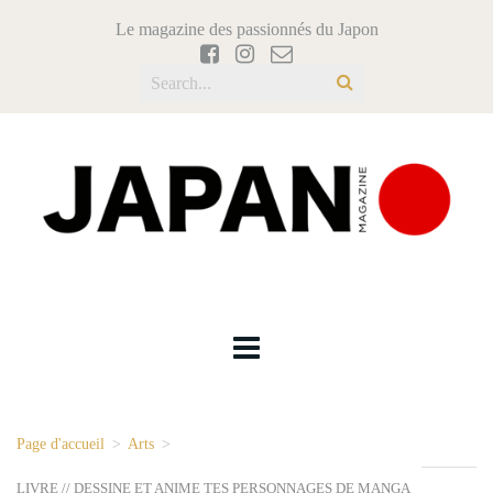
Le magazine des passionnés du Japon
Page d'accueil
>
Arts
>
LIVRE // DESSINE ET ANIME TES PERSONNAGES DE MANGA