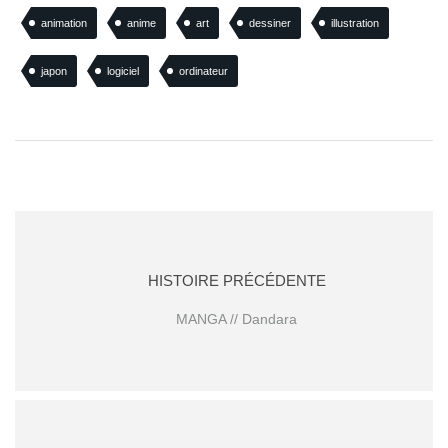
animation
anime
art
dessiner
illustration
japon
logiciel
ordinateur
HISTOIRE PRÉCÉDENTE
MANGA // Dandara