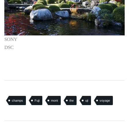
SONY
DSC
champs
Fuji
mont
the
uji
voyage