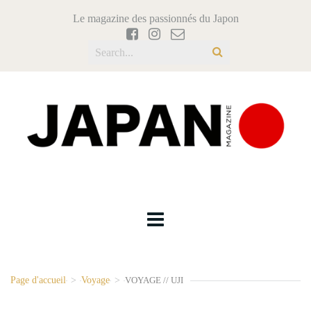
Le magazine des passionnés du Japon
Page d'accueil
>
Voyage
>
VOYAGE // UJI