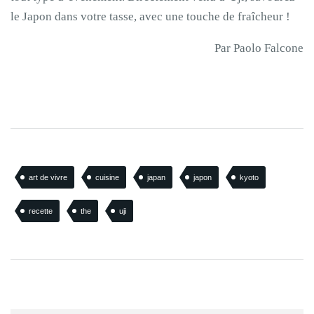
le Japon dans votre tasse, avec une touche de fraîcheur !
Par Paolo Falcone
art de vivre
cuisine
japan
japon
kyoto
recette
the
uji