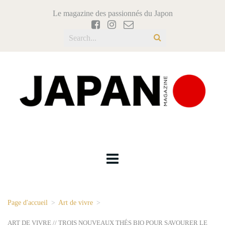
Le magazine des passionnés du Japon
Page d'accueil
>
Art de vivre
>
ART DE VIVRE // TROIS NOUVEAUX THÉS BIO POUR SAVOURER LE