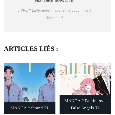
HISTOIRE SUIVANTE
LIVRE // La Grande Imagerie : le Japon mis à
l’honneur !
ARTICLES LIÉS :
MANGA // Fall in love,
MANGA // Strand T1
False Angels T2