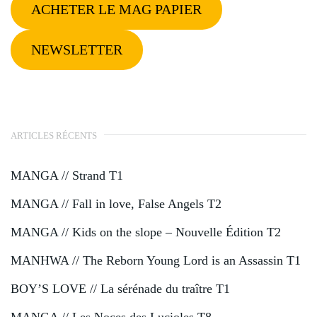
ACHETER LE MAG PAPIER
NEWSLETTER
ARTICLES RÉCENTS
MANGA // Strand T1
MANGA // Fall in love, False Angels T2
MANGA // Kids on the slope – Nouvelle Édition T2
MANHWA // The Reborn Young Lord is an Assassin T1
BOY’S LOVE // La sérénade du traître T1
MANGA // Les Noces des Lucioles T8