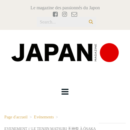
Le magazine des passionnés du Japon
Page d'accueil
>
Evénements
>
EVENEMENT // LE TENJIN MATSURI 天神祭 À ŌSAKA