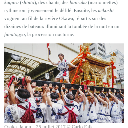
kagura
(
shintō
), des chants, des
banraku
(marionnettes)
rythmeront joyeusement le défilé. Ensuite, les
mikoshi
voguent au fil de la rivière Okawa, répartis sur des
dizaines de bateaux illuminant la tombée de la nuit en un
funatogyo
, la procession nocturne.
Osaka, Japon – 25 juillet 2017 © Carlo Falk –