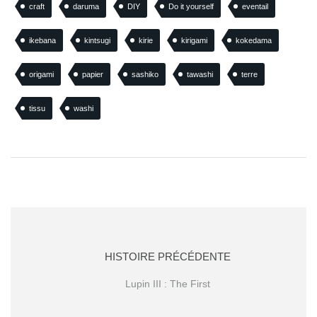
craft
daruma
DIY
Do it yourself
eventail
ikebana
kintsugi
kirie
kirigami
kokedama
origami
papier
sashiko
tawashi
terre
tissu
washi
HISTOIRE PRÉCÉDENTE
Lupin III : The First