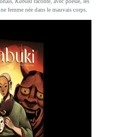
ponais,
Kabuki
raconte, avec poésie, les
 une femme née dans le mauvais corps.