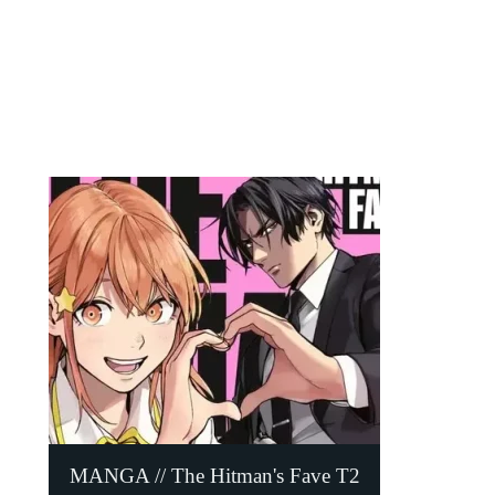
MANGA // The Hitman's Fave T2