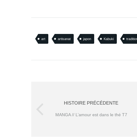
art
artisanat
japon
Kabuki
traditio
HISTOIRE PRÉCÉDENTE
MANGA // L’amour est dans le thé T7