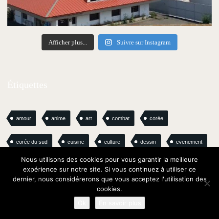
Afficher plus...
Suivre sur Instagram
Étiquettes
amour
anime
art
combat
corée
corée du sud
cuisine
culture
dessin
evenement
Nous utilisons des cookies pour vous garantir la meilleure
expo
Exposition
Festival
film
gastronomie
expérience sur notre site. Si vous continuez à utiliser ce
dernier, nous considérerons que vous acceptez l'utilisation des
cookies.
guerre
histoire
japan
japon
korea
kyoto
Ok
En savoir plus
lecture
livre
love story
magazine
magie