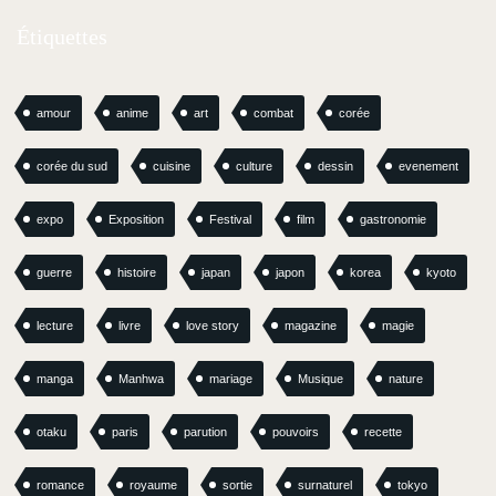
Étiquettes
amour
anime
art
combat
corée
corée du sud
cuisine
culture
dessin
evenement
expo
Exposition
Festival
film
gastronomie
guerre
histoire
japan
japon
korea
kyoto
lecture
livre
love story
magazine
magie
manga
Manhwa
mariage
Musique
nature
otaku
paris
parution
pouvoirs
recette
romance
royaume
sortie
surnaturel
tokyo