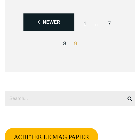
NEWER
1
…
7
8
9
ACHETER LE MAG PAPIER