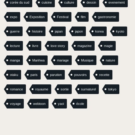
corée du sud
cuisine
culture
dessin
evenement
expo
Exposition
Festival
film
gastronomie
guerre
histoire
japan
japon
korea
kyoto
lecture
livre
love story
magazine
magie
manga
Manhwa
mariage
Musique
nature
otaku
paris
parution
pouvoirs
recette
romance
royaume
sortie
surnaturel
tokyo
voyage
webtoon
yaoi
école