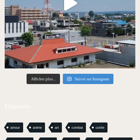
Afficher plus...
Suivre sur Instagram
Étiquettes
amour
anime
art
combat
corée