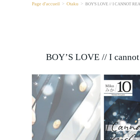
Page d'accueil
>
Otaku
>
BOY'S LOVE // I CANNOT RE
BOY’S LOVE // I cannot