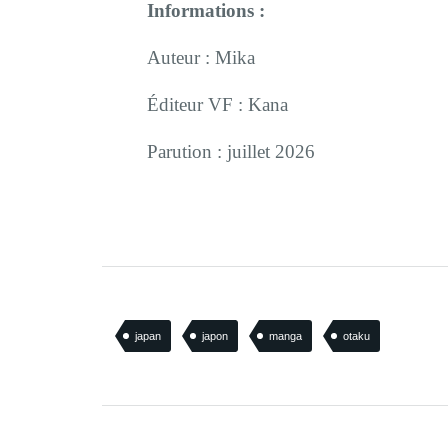
Informations :
Auteur : Mika
Éditeur VF : Kana
Parution : juillet 2026
japan
japon
manga
otaku