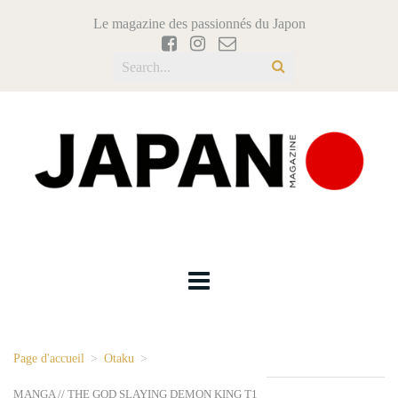
Le magazine des passionnés du Japon
Page d'accueil
>
Otaku
>
MANGA // THE GOD SLAYING DEMON KING T1