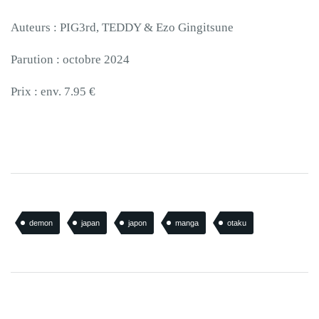
Auteurs : PIG3rd, TEDDY & Ezo Gingitsune
Parution : octobre 2024
Prix : env. 7.95 €
demon
japan
japon
manga
otaku