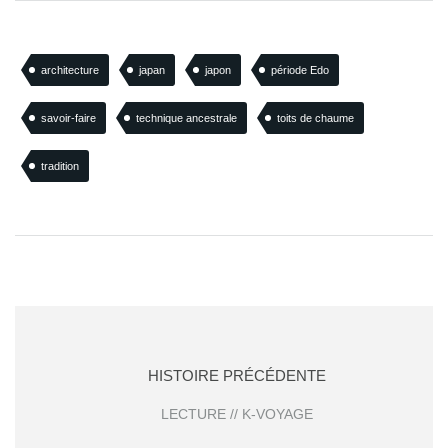
architecture
japan
japon
période Edo
savoir-faire
technique ancestrale
toits de chaume
tradition
HISTOIRE PRÉCÉDENTE
LECTURE // K-VOYAGE