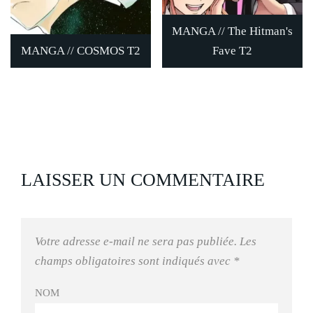
MANGA // The Hitman's
MANGA // COSMOS T2
Fave T2
LAISSER UN COMMENTAIRE
Votre adresse e-mail ne sera pas publiée.
Les
champs obligatoires sont indiqués avec
*
NOM