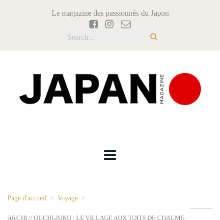
Le magazine des passionnés du Japon
Page d'accueil
>
Voyage
>
ARCHI // OUCHI-JUKU : LE VILLAGE AUX TOITS DE CHAUME