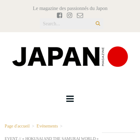
Le magazine des passionnés du Japon
Page d'accueil
>
Evénements
>
EVENT // « HOKUSAI AND THE SAMURAI WORLD »