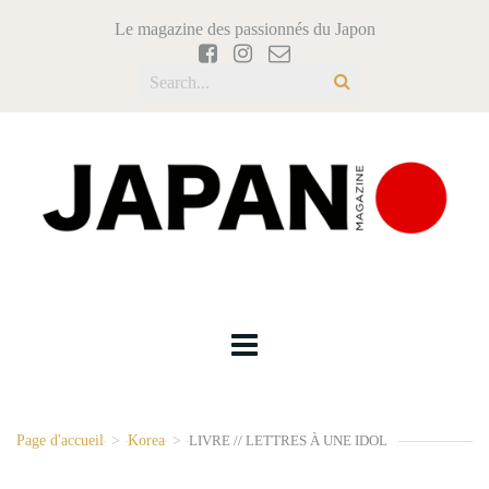
Le magazine des passionnés du Japon
Page d'accueil
>
Korea
>
LIVRE // LETTRES À UNE IDOL