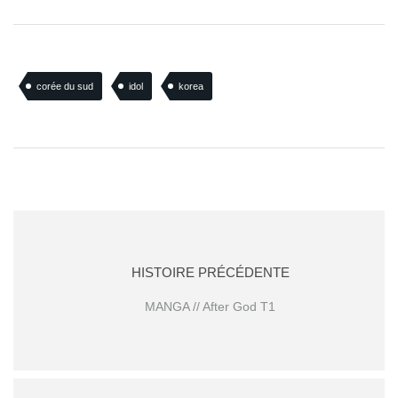
corée du sud
idol
korea
HISTOIRE PRÉCÉDENTE
MANGA // After God T1