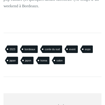
weekend à Bordeaux.
2023
bordeaux
corée du sud
event
expo
japan
japon
korea
salon