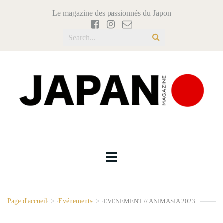
Le magazine des passionnés du Japon
Page d'accueil
>
Evénements
>
EVENEMENT // ANIMASIA 2023