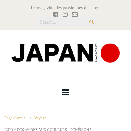
Le magazine des passionnés du Japon
Page d'accueil
>
Voyage
>
INFO // DES AVIONS AUX COULEURS... POKÉMON !