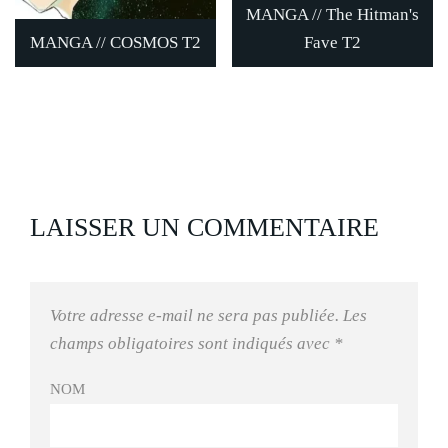
MANGA // The Hitman's
MANGA // COSMOS T2
Fave T2
LAISSER UN COMMENTAIRE
Votre adresse e-mail ne sera pas publiée.
Les
champs obligatoires sont indiqués avec
*
NOM