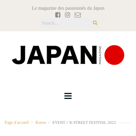
Le magazine des passionnés du Japon
Page d'accueil
>
Korea
>
EVENT // K-STREET FESTIVAL 2023