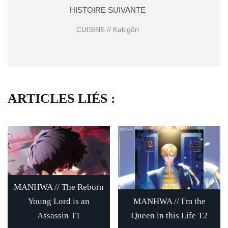
HISTOIRE SUIVANTE
CUISINE // Kakigôri
ARTICLES LIÉS :
MANHWA // The Reborn
Young Lord is an
MANHWA // I'm the
Assassin T1
Queen in this Life T2