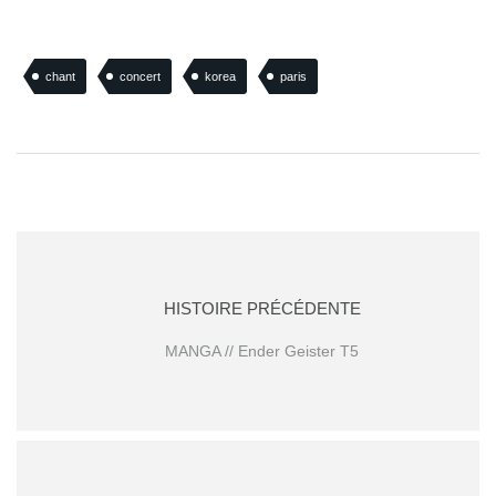
chant
concert
korea
paris
HISTOIRE PRÉCÉDENTE
MANGA // Ender Geister T5