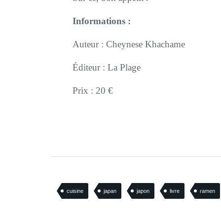
Informations :
Auteur : Cheynese Khachame
Éditeur : La Plage
Prix : 20 €
cuisine
japan
japon
livre
ramen