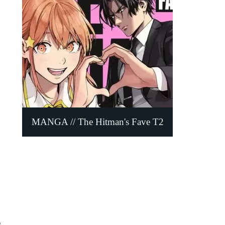
MANGA // The Hitman's Fave T2