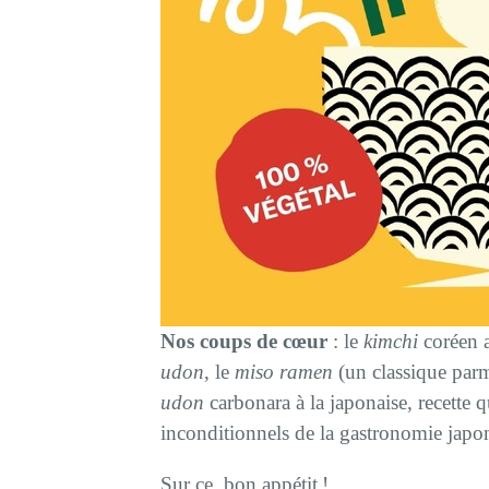
Nos coups de cœur
: le
kimchi
coréen 
udon
, le
miso ramen
(un classique parmi
udon
carbonara à la japonaise, recette q
inconditionnels de la gastronomie japon
Sur ce, bon appétit !